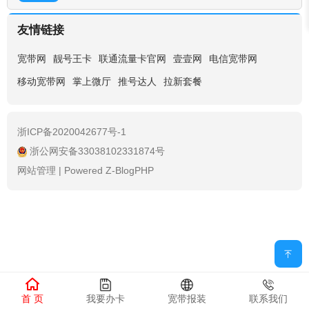
友情链接
宽带网
靓号王卡
联通流量卡官网
壹壹网
电信宽带网
移动宽带网
掌上微厅
推号达人
拉新套餐
浙ICP备2020042677号-1
浙公网安备33038102331874号
网站管理
|
Powered Z-BlogPHP
首 页
我要办卡
宽带报装
联系我们